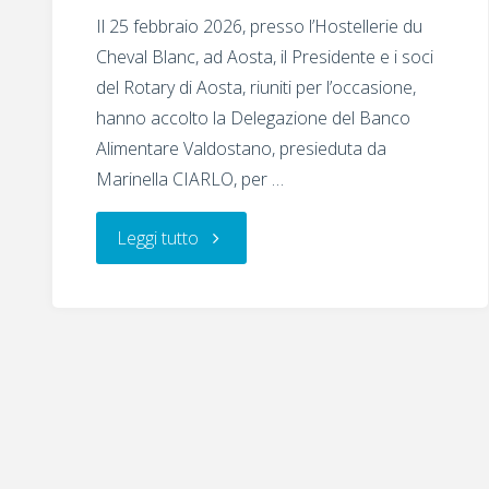
Il 25 febbraio 2026, presso l’Hostellerie du
Cheval Blanc, ad Aosta, il Presidente e i soci
del Rotary di Aosta, riuniti per l’occasione,
hanno accolto la Delegazione del Banco
Alimentare Valdostano, presieduta da
Marinella CIARLO, per …
"IL
Leggi tutto
ROTARY
CLUB
DI
AOSTA