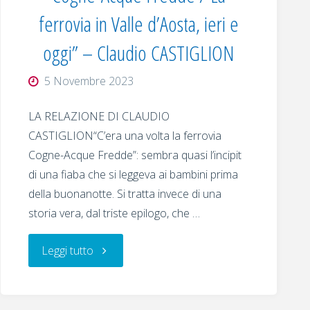
ferrovia in Valle d’Aosta, ieri e
oggi” – Claudio CASTIGLION
5 Novembre 2023
LA RELAZIONE DI CLAUDIO
CASTIGLION“C’era una volta la ferrovia
Cogne-Acque Fredde”: sembra quasi l’incipit
di una fiaba che si leggeva ai bambini prima
della buonanotte. Si tratta invece di una
storia vera, dal triste epilogo, che …
"Conviviale
Leggi tutto
del