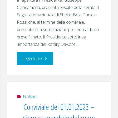
In apertura il Presidente, Giuseppe
Ciancamerla, presenta l’ospite della serata, il
Segretarionazionale di ShelterBox, Daniele
Rossi che, al termine della conviviale,
presenterà la suarelazione preceduta da un
breve filmato. Il Presidente sottolinea
l’importanza del Rotary Day,che …
"Conviviale
Leggi tutto
del
21
febbraio
Notizie
Conviviale del 01.01.2023 –
2024
giornata mondiale del cuore