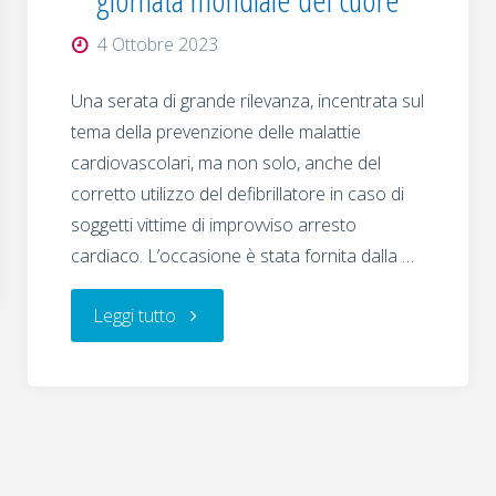
–
4 Ottobre 2023
Rotary
Una serata di grande rilevanza, incentrata sul
Day
tema della prevenzione delle malattie
cardiovascolari, ma non solo, anche del
–
corretto utilizzo del defibrillatore in caso di
soggetti vittime di improvviso arresto
Shelter
cardiaco. L’occasione è stata fornita dalla …
Box
"Conviviale
Leggi tutto
e
del
il
01.01.2023
Rotary"
–