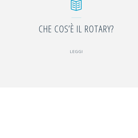
CHE COS’È IL ROTARY?
"CHE
LEGGI
COS’È
IL
ROTARY?"